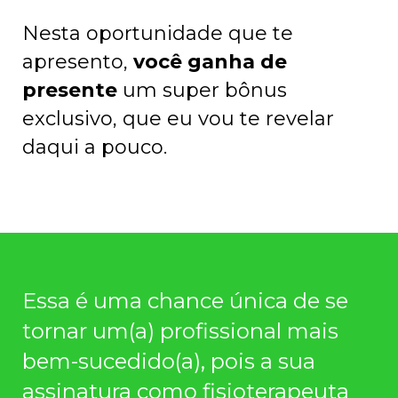
Nesta oportunidade que te
apresento,
você ganha de
presente
um super bônus
exclusivo, que eu vou te revelar
daqui a pouco.
Essa é uma chance única de se
tornar um(a) profissional mais
bem-sucedido(a), pois a sua
assinatura como fisioterapeuta