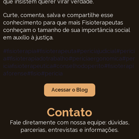
que insistem querer virar verdade.
Curte, comenta, salva e compartilhe esse
conhecimento para que mais Fisioterapeutas
conheçam o tamanho de sua importância social
em auxílio à justiça.
#fisioterapia
#fisioterapeuta
#periciajudicial
#períci
a
#fisioterapiadotrabalho
#periciaergonomica
#per
iciafisioterapeutica
#conselhodoperito
#fisioterapi
aforense
#fisio
#pericia
Acessar o Blog
Contato
Fale diretamente com nossa equipe: dúvidas,
parcerias, entrevistas e informações.