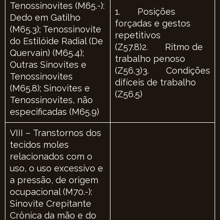
Tenossinovites (M65.-):
1. Posições
Dedo em Gatilho
forçadas e gestos
(M65.3); Tenossinovite
repetitivos
do Estilóide Radial (De
(Z57.8)2. Ritmo de
Quervain) (M65.4);
trabalho penoso
Outras Sinovites e
(Z56.3)3. Condições
Tenossinovites
difíceis de trabalho
(M65.8); Sinovites e
(Z56.5)
Tenossinovites, não
especificadas (M65.9)
VIII – Transtornos dos
tecidos moles
relacionados com o
uso, o uso excessivo e
a pressão, de origem
ocupacional (M70.-):
Sinovite Crepitante
Crônica da mão e do