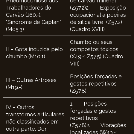
Pneumoconiose dos
de carvão mineral
Trabalhadores do
(Z57.2)2. Exposição
Carvão (J60.-):
ocupacional a poeiras
“Síndrome de Caplan”
de sílica livre (Z57.2)
(M05.3)
(Quadro XVIII)
Chumbo ou seus
II – Gota induzida pelo
compostos tóxicos
chumbo (M10.1)
(X49.-; Z57.5) (Quadro
VIII)
Posições forçadas e
III – Outras Artroses
gestos repetitivos
(M19.-)
(Z57.8)
1. Posições
IV – Outros
forçadas e gestos
transtornos articulares
repetitivos
não classificados em
(Z57.8)2. Vibrações
outra parte: Dor
localizadas (W43.-;