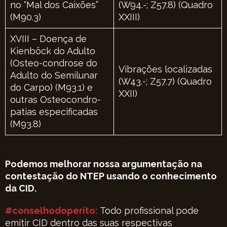
no “Mal dos Caixões”
(W94.-; Z57.8) (Quadro
(M90.3)
XXIII)
XVIII – Doença de
Kienböck do Adulto
(Osteo-condrose do
Vibrações localizadas
Adulto do Semilunar
(W43.-; Z57.7) (Quadro
do Carpo) (M93.1) e
XXII)
outras Osteocondro-
patias especificadas
(M93.8)
Podemos melhorar nossa argumentação na
contestação do NTEP usando o conhecimento
da CID.
#conselhodoperito:
Todo profissional pode
emitir CID dentro das suas respectivas