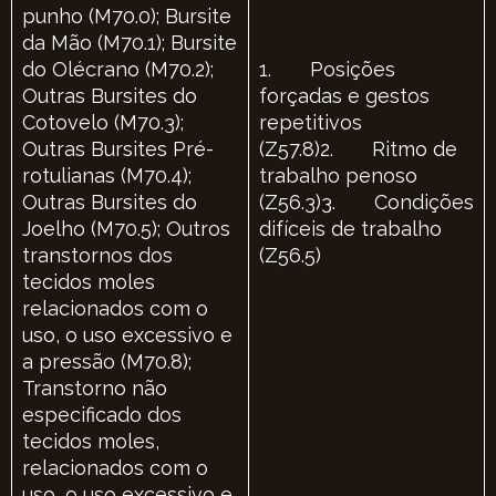
punho (M70.0); Bursite
da Mão (M70.1); Bursite
do Olécrano (M70.2);
1. Posições
Outras Bursites do
forçadas e gestos
Cotovelo (M70.3);
repetitivos
Outras Bursites Pré-
(Z57.8)2. Ritmo de
rotulianas (M70.4);
trabalho penoso
Outras Bursites do
(Z56.3)3. Condições
Joelho (M70.5); Outros
difíceis de trabalho
transtornos dos
(Z56.5)
tecidos moles
relacionados com o
uso, o uso excessivo e
a pressão (M70.8);
Transtorno não
especificado dos
tecidos moles,
relacionados com o
uso, o uso excessivo e