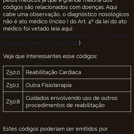
códigos são relacionados com doenças. Aqui
cabe uma observação, o diagnóstico nosológicos
não é ato médico (Inciso I do Art. 4º da lei do ato
médico foi vetado leia aqui:
http://www.planalto.gov.br/CCIVIL_03/_Ato2011-
2014/2013/Msg/VEP-287.htm
)
Veja que interessantes esse códigos:
Z50.0
Reabilitação Cardíaca
Z50.1
Outra Fisioterapia
Cuidados envolvendo uso de outros
Z50.8
procedimentos de reabilitação
Estes códigos poderiam ser emitidos por