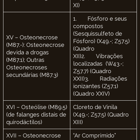
XI)
1. Fósforo e seus
compostos
(Sesquissulfeto de
XV – Osteonecrose
Fósforo) (X49.-; Z57.5)
(M87.-): Osteonecrose
(Quadro
devida a drogas
XII)2. Vibrações
(M87.1); Outras
localizadas (W43.-;
Osteonecroses
Z57.7) (Quadro
secundárias (M87.3)
XXII)3. Radiações
ionizantes (Z57.1)
(Quadro XXIV)
XVI – Osteólise (M89.5)
Cloreto de Vinila
(de falanges distais de
(X49.-; Z57.5) (Quadro
quirodáctilos)
XIII)
XVII – Osteonecrose
“Ar Comprimido”