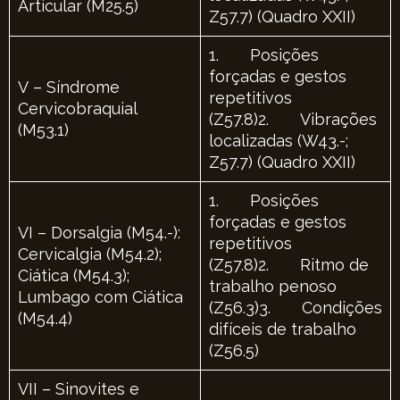
Articular (M25.5)
Z57.7) (Quadro XXII)
1. Posições
forçadas e gestos
V – Síndrome
repetitivos
Cervicobraquial
(Z57.8)2. Vibrações
(M53.1)
localizadas (W43.-;
Z57.7) (Quadro XXII)
1. Posições
forçadas e gestos
VI – Dorsalgia (M54.-):
repetitivos
Cervicalgia (M54.2);
(Z57.8)2. Ritmo de
Ciática (M54.3);
trabalho penoso
Lumbago com Ciática
(Z56.3)3. Condições
(M54.4)
difíceis de trabalho
(Z56.5)
VII – Sinovites e