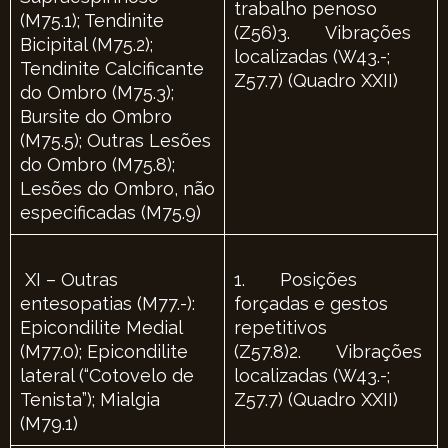
trabalho penoso
(M75.1); Tendinite
(Z56)3. Vibrações
Bicipital (M75.2);
localizadas (W43.-;
Tendinite Calcificante
Z57.7) (Quadro XXII)
do Ombro (M75.3);
Bursite do Ombro
(M75.5); Outras Lesões
do Ombro (M75.8);
Lesões do Ombro, não
especificadas (M75.9)
XI – Outras
1. Posições
entesopatias (M77.-):
forçadas e gestos
Epicondilite Medial
repetitivos
(M77.0); Epicondilite
(Z57.8)2. Vibrações
lateral (“Cotovelo de
localizadas (W43.-;
Tenista”); Mialgia
Z57.7) (Quadro XXII)
(M79.1)