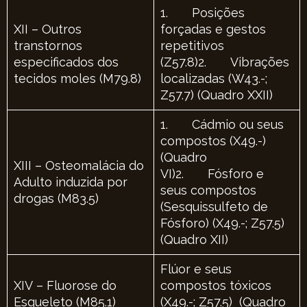
1. Posições
XII – Outros
forçadas e gestos
transtornos
repetitivos
especificados dos
(Z57.8)2. Vibrações
tecidos moles (M79.8)
localizadas (W43.-;
Z57.7) (Quadro XXII)
1. Cádmio ou seus
compostos (X49.-)
(Quadro
XIII – Osteomalácia do
VI)2. Fósforo e
Adulto induzida por
seus compostos
drogas (M83.5)
(Sesquissulfeto de
Fósforo) (X49.-; Z57.5)
(Quadro XII)
Flúor e seus
XIV – Fluorose do
compostos tóxicos
Esqueleto (M85.1)
(X49.-; Z57.5) (Quadro