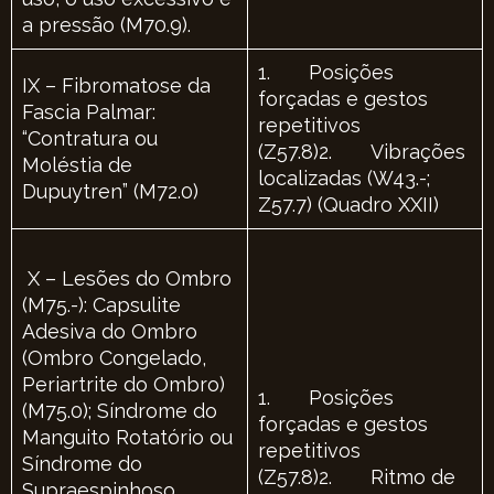
a pressão (M70.9).
1. Posições
IX – Fibromatose da
forçadas e gestos
Fascia Palmar:
repetitivos
“Contratura ou
(Z57.8)2. Vibrações
Moléstia de
localizadas (W43.-;
Dupuytren” (M72.0)
Z57.7) (Quadro XXII)
X – Lesões do Ombro
(M75.-): Capsulite
Adesiva do Ombro
(Ombro Congelado,
Periartrite do Ombro)
1. Posições
(M75.0); Síndrome do
forçadas e gestos
Manguito Rotatório ou
repetitivos
Síndrome do
(Z57.8)2. Ritmo de
Supraespinhoso