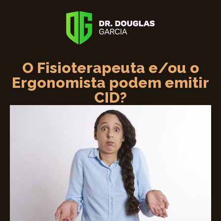
O Fisioterapeuta e/ou o
Ergonomista podem emitir
CID?