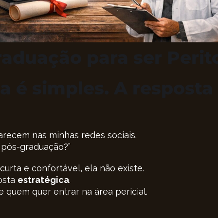
aduação para ser Perit
ca é simples. A resposta
recem nas minhas redes sociais.
e pós-graduação?”
rta e confortável, ela não existe.
osta
estratégica
.
e quem quer entrar na área pericial.