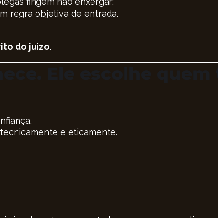
legas fingem não enxergar:
m regra objetiva de entrada.
ito do juízo
.
hece. Ele escolhe quem
nfiança.
 tecnicamente e eticamente.