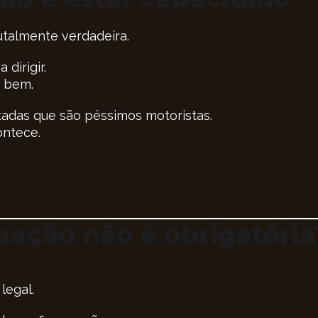
utalmente verdadeira.
 dirigir.
e bem.
adas que são péssimos motoristas.
ontece.
uação não é obrigatória
legal.