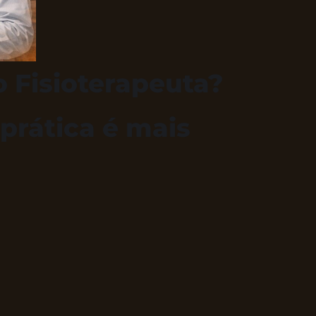
o Fisioterapeuta?
 prática é mais