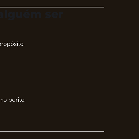
 alguém ser
propósito:
mo perito.