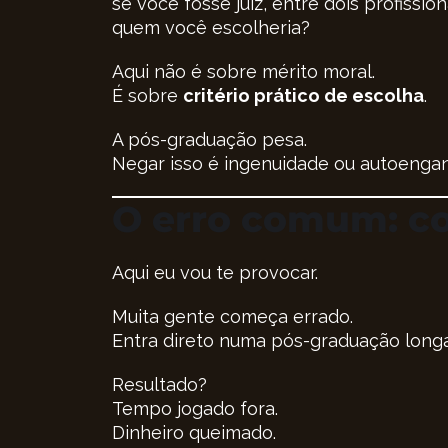
se você fosse juiz, entre dois profiss
quem você escolheria?
Aqui não é sobre mérito moral.
É sobre
critério prático de escolha
.
A pós-graduação pesa.
Negar isso é ingenuidade ou autoengan
O erro comum: c
Aqui eu vou te provocar.
Muita gente começa errado.
Entra direto numa pós-graduação longa
Resultado?
Tempo jogado fora.
Dinheiro queimado.