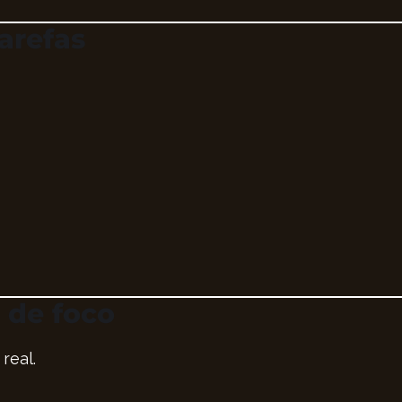
arefas
 de foco
real.