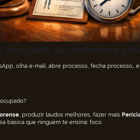
tá ocupado ou realmente pro
pp, olha e-mail, abre processo, fecha processo… e 
á ocupado?
Forense
, produzir laudos melhores, fazer mais
Períci
sa básica que ninguém te ensina: foco.