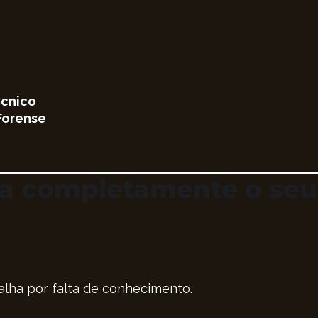
écnico
 Forense
a completamente o seu 
falha por falta de conhecimento.