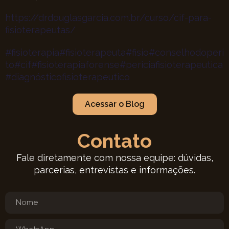
https://drdouglasgarcia.com.br/curso/cif-para-
fisioterapeutas/
#fisioterapia
#fisioterapeuta
#fisio
#conselhodoperi
to
#cif
#fisioterapiaforense
#periciafisioterapeutica
#diagnósticofisioterapeutico
Acessar o Blog
Contato
Fale diretamente com nossa equipe: dúvidas,
parcerias, entrevistas e informações.