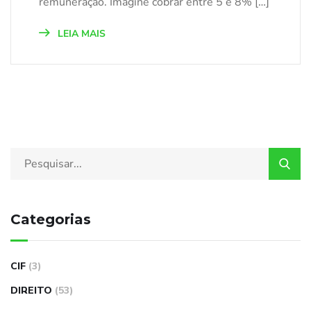
remuneração. Imagine cobrar entre 5 e 8% […]
LEIA MAIS
Categorias
CIF
(3)
DIREITO
(53)