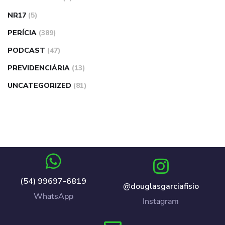
NR17
(5)
PERÍCIA
(389)
PODCAST
(47)
PREVIDENCIÁRIA
(13)
UNCATEGORIZED
(81)
(54) 99697-6819
@douglasgarciafisio
WhatsApp
Instagram