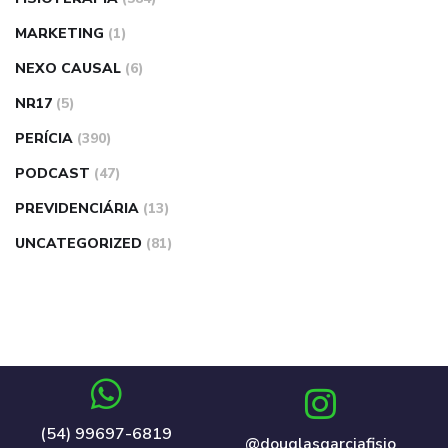
MARKETING
(1)
NEXO CAUSAL
(6)
NR17
(5)
PERÍCIA
(390)
PODCAST
(47)
PREVIDENCIÁRIA
(13)
UNCATEGORIZED
(81)
(54) 99697-6819
@douglasgarciafisio