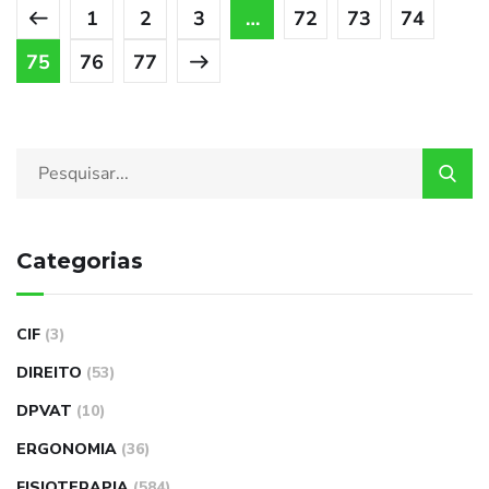
1
2
3
…
72
73
74
75
76
77
Categorias
CIF
(3)
DIREITO
(53)
DPVAT
(10)
ERGONOMIA
(36)
FISIOTERAPIA
(584)