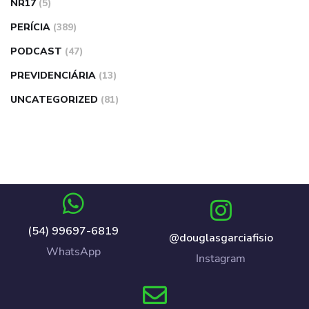
NR17
(5)
PERÍCIA
(389)
PODCAST
(47)
PREVIDENCIÁRIA
(13)
UNCATEGORIZED
(81)
(54) 99697-6819
@douglasgarciafisio
WhatsApp
Instagram